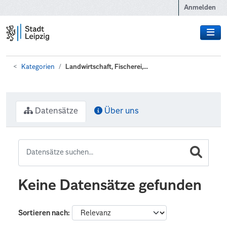
Zum Hauptinhalt wechseln
Anmelden
Kategorien
Landwirtschaft, Fischerei,...
Datensätze
Über uns
Keine Datensätze gefunden
Sortieren nach