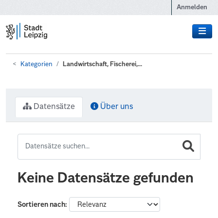
Zum Hauptinhalt wechseln
Anmelden
Kategorien
Landwirtschaft, Fischerei,...
Datensätze
Über uns
Keine Datensätze gefunden
Sortieren nach