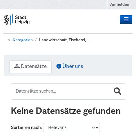
Zum Hauptinhalt wechseln
Anmelden
Kategorien
Landwirtschaft, Fischerei,...
Datensätze
Über uns
Keine Datensätze gefunden
Sortieren nach