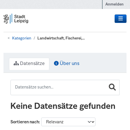
Zum Hauptinhalt wechseln
Anmelden
Kategorien
Landwirtschaft, Fischerei,...
Datensätze
Über uns
Keine Datensätze gefunden
Sortieren nach