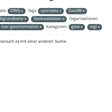
ate:
DWG
Tags:
opendata
GeoSN
dtgrundkarte
Geobasisdaten
Organisationen:
-fuer-geoinformation
Kategorien:
gove
regi
 versuch es mit einer anderen Suche.