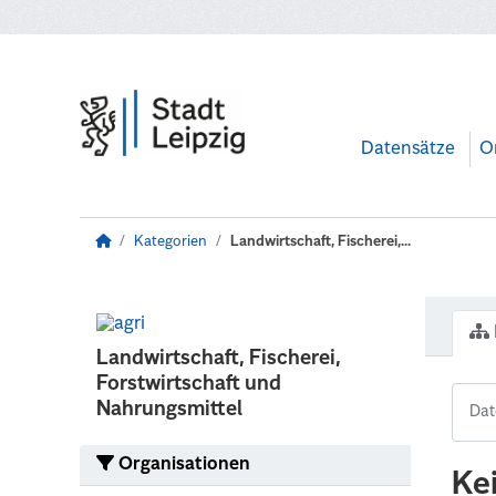
Zum Hauptinhalt wechseln
Datensätze
O
Kategorien
Landwirtschaft, Fischerei,...
Landwirtschaft, Fischerei,
Forstwirtschaft und
Nahrungsmittel
Organisationen
Ke