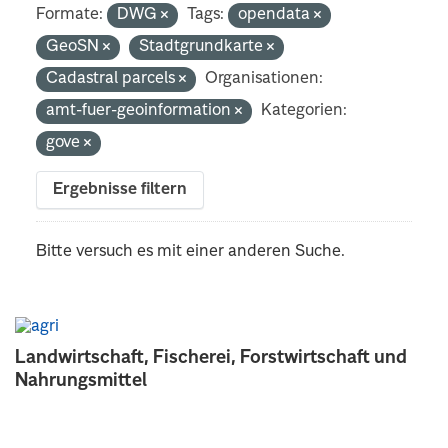
Formate:
DWG
Tags:
opendata
GeoSN
Stadtgrundkarte
Cadastral parcels
Organisationen:
amt-fuer-geoinformation
Kategorien:
gove
Ergebnisse filtern
Bitte versuch es mit einer anderen Suche.
Landwirtschaft, Fischerei, Forstwirtschaft und
Nahrungsmittel