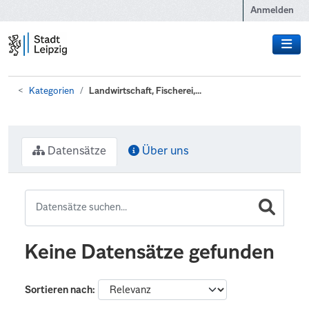
Zum Hauptinhalt wechseln
Anmelden
Kategorien
Landwirtschaft, Fischerei,...
Datensätze
Über uns
Keine Datensätze gefunden
Sortieren nach