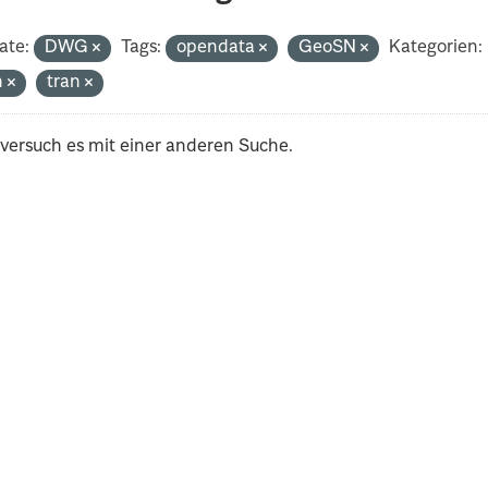
ate:
DWG
Tags:
opendata
GeoSN
Kategorien:
h
tran
 versuch es mit einer anderen Suche.