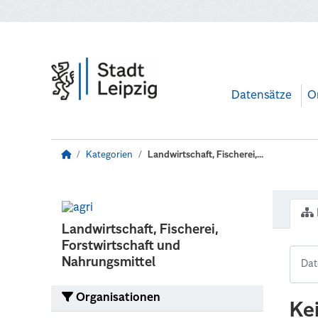
Zum Hauptinhalt wechseln
Datensätze
O
Kategorien
Landwirtschaft, Fischerei,...
Landwirtschaft, Fischerei,
Forstwirtschaft und
Nahrungsmittel
Organisationen
Ke