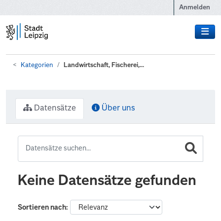
Zum Hauptinhalt wechseln
Anmelden
Kategorien
Landwirtschaft, Fischerei,...
Datensätze
Über uns
Keine Datensätze gefunden
Sortieren nach