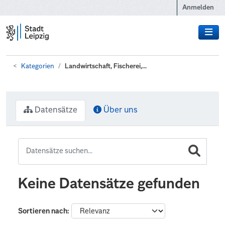
Zum Hauptinhalt wechseln
Anmelden
Kategorien
Landwirtschaft, Fischerei,...
Datensätze
Über uns
Keine Datensätze gefunden
Sortieren nach