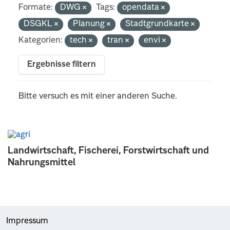
Formate:
DWG
Tags:
opendata
DSGKL
Planung
Stadtgrundkarte
Kategorien:
tech
tran
envi
Ergebnisse filtern
Bitte versuch es mit einer anderen Suche.
Landwirtschaft, Fischerei, Forstwirtschaft und
Nahrungsmittel
Impressum