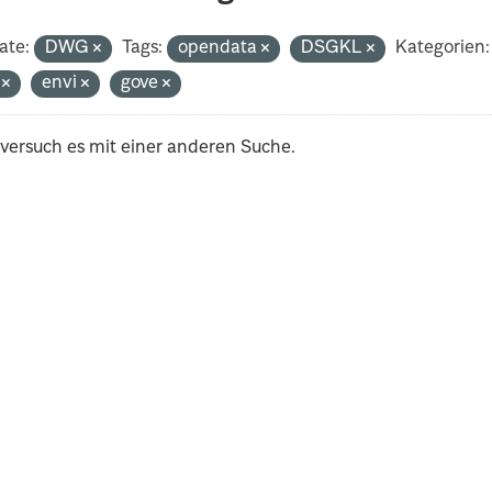
ate:
DWG
Tags:
opendata
DSGKL
Kategorien:
i
envi
gove
 versuch es mit einer anderen Suche.