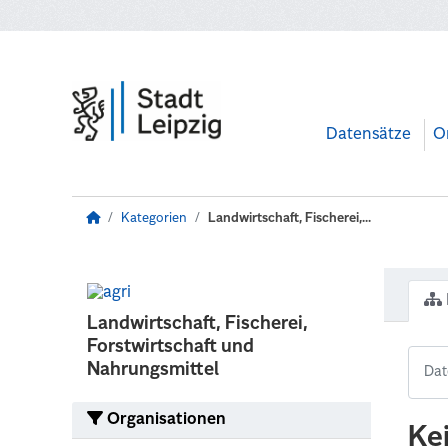
Zum Hauptinhalt wechseln
Datensätze
O
Kategorien
Landwirtschaft, Fischerei,...
Landwirtschaft, Fischerei,
Forstwirtschaft und
Nahrungsmittel
Organisationen
Ke