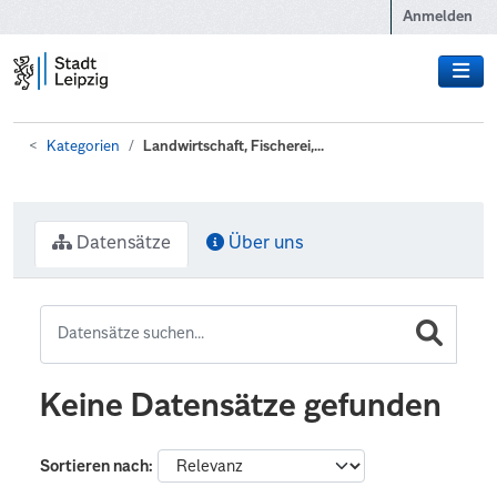
Zum Hauptinhalt wechseln
Anmelden
Kategorien
Landwirtschaft, Fischerei,...
Datensätze
Über uns
Keine Datensätze gefunden
Sortieren nach