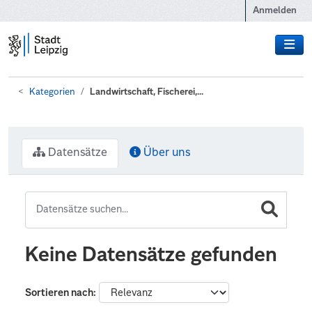
Zum Hauptinhalt wechseln
Anmelden
Kategorien
Landwirtschaft, Fischerei,...
Datensätze
Über uns
Keine Datensätze gefunden
Sortieren nach