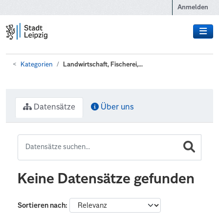
Zum Hauptinhalt wechseln
Anmelden
Kategorien
Landwirtschaft, Fischerei,...
Datensätze
Über uns
Keine Datensätze gefunden
Sortieren nach