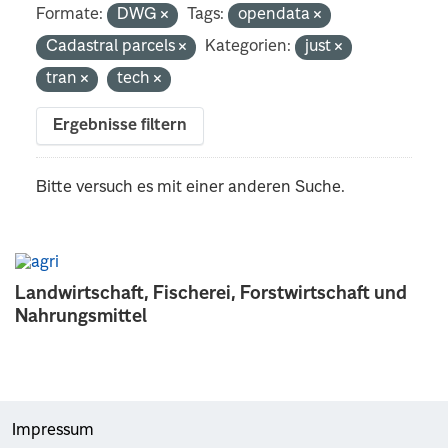
Formate:
DWG
Tags:
opendata
Cadastral parcels
Kategorien:
just
tran
tech
Ergebnisse filtern
Bitte versuch es mit einer anderen Suche.
Landwirtschaft, Fischerei, Forstwirtschaft und
Nahrungsmittel
Impressum