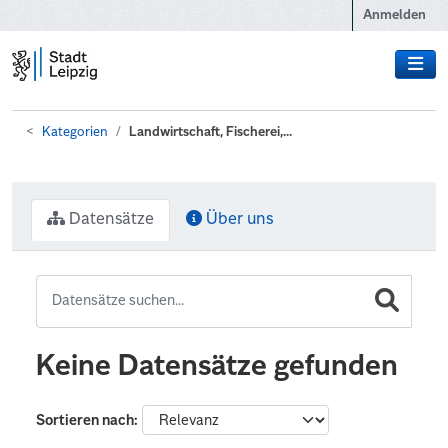
Zum Hauptinhalt wechseln
Anmelden
Kategorien
Landwirtschaft, Fischerei,...
Datensätze
Über uns
Keine Datensätze gefunden
Sortieren nach