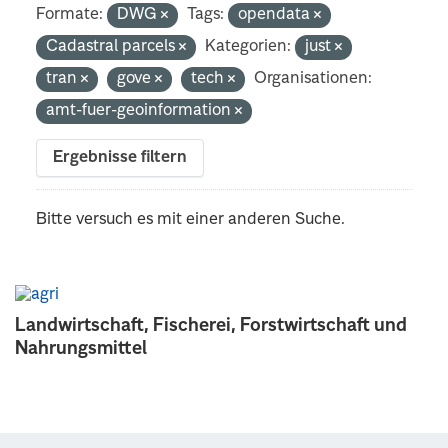
Formate:
DWG
Tags:
opendata
Cadastral parcels
Kategorien:
just
tran
gove
tech
Organisationen:
amt-fuer-geoinformation
Ergebnisse filtern
Bitte versuch es mit einer anderen Suche.
Landwirtschaft, Fischerei, Forstwirtschaft und
Nahrungsmittel