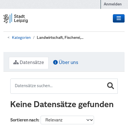
Zum Hauptinhalt wechseln
Anmelden
Kategorien
Landwirtschaft, Fischerei,...
Datensätze
Über uns
Keine Datensätze gefunden
Sortieren nach