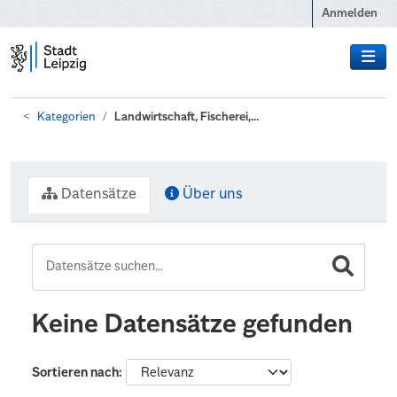
Zum Hauptinhalt wechseln
Anmelden
Kategorien
Landwirtschaft, Fischerei,...
Datensätze
Über uns
Keine Datensätze gefunden
Sortieren nach