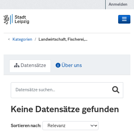
Zum Hauptinhalt wechseln
Anmelden
Kategorien
Landwirtschaft, Fischerei,...
Datensätze
Über uns
Keine Datensätze gefunden
Sortieren nach