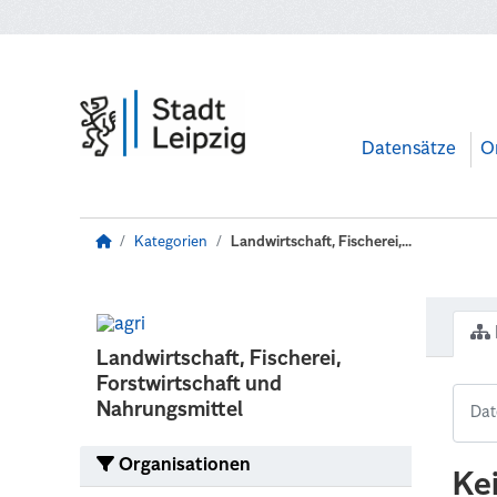
Zum Hauptinhalt wechseln
Datensätze
O
Kategorien
Landwirtschaft, Fischerei,...
Landwirtschaft, Fischerei,
Forstwirtschaft und
Nahrungsmittel
Organisationen
Ke