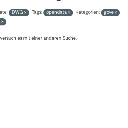
ate:
DWG
Tags:
opendata
Kategorien:
gove
n
 versuch es mit einer anderen Suche.