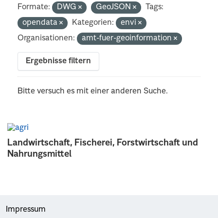
Formate:
DWG
GeoJSON
Tags:
opendata
Kategorien:
envi
Organisationen:
amt-fuer-geoinformation
Ergebnisse filtern
Bitte versuch es mit einer anderen Suche.
Landwirtschaft, Fischerei, Forstwirtschaft und
Nahrungsmittel
Impressum