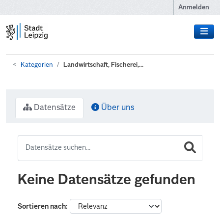
Zum Hauptinhalt wechseln
Anmelden
Kategorien
Landwirtschaft, Fischerei,...
Datensätze
Über uns
Keine Datensätze gefunden
Sortieren nach