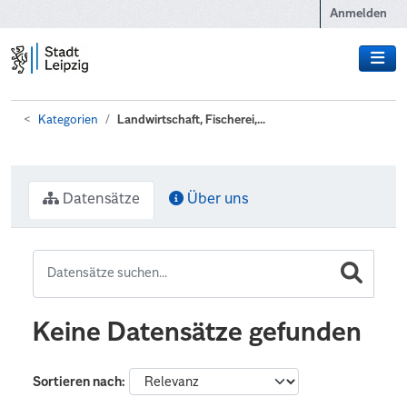
Zum Hauptinhalt wechseln
Anmelden
Kategorien
Landwirtschaft, Fischerei,...
Datensätze
Über uns
Keine Datensätze gefunden
Sortieren nach