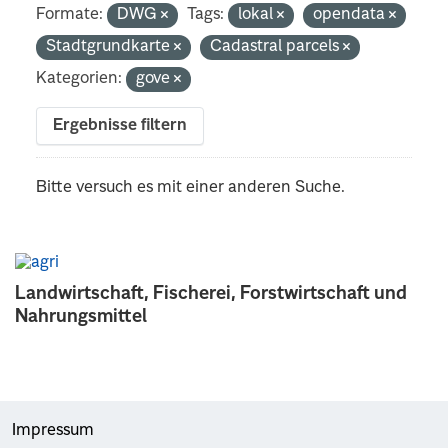
Formate:
DWG
Tags:
lokal
opendata
Stadtgrundkarte
Cadastral parcels
Kategorien:
gove
Ergebnisse filtern
Bitte versuch es mit einer anderen Suche.
Landwirtschaft, Fischerei, Forstwirtschaft und
Nahrungsmittel
Impressum