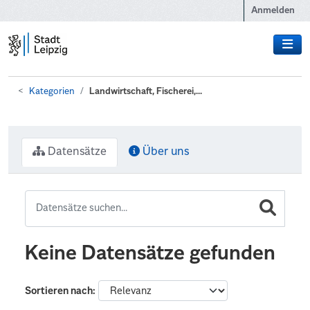
Zum Hauptinhalt wechseln
Anmelden
Kategorien
Landwirtschaft, Fischerei,...
Datensätze
Über uns
Keine Datensätze gefunden
Sortieren nach