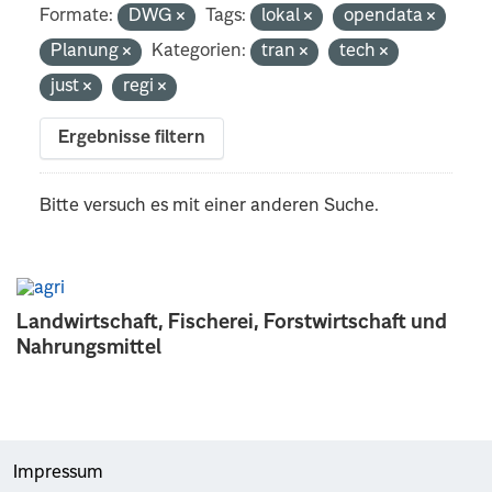
Formate:
DWG
Tags:
lokal
opendata
Planung
Kategorien:
tran
tech
just
regi
Ergebnisse filtern
Bitte versuch es mit einer anderen Suche.
Landwirtschaft, Fischerei, Forstwirtschaft und
Nahrungsmittel
Impressum