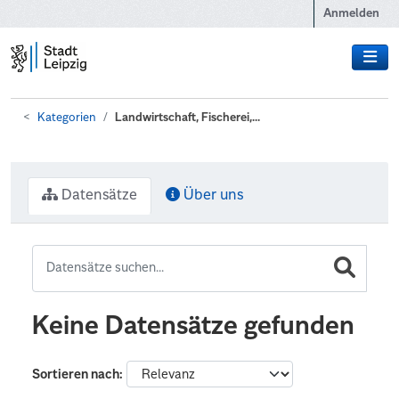
Zum Hauptinhalt wechseln
Anmelden
Kategorien
Landwirtschaft, Fischerei,...
Datensätze
Über uns
Keine Datensätze gefunden
Sortieren nach