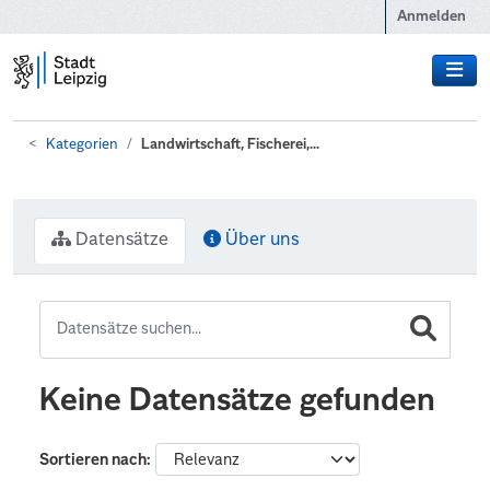
Zum Hauptinhalt wechseln
Anmelden
Kategorien
Landwirtschaft, Fischerei,...
Datensätze
Über uns
Keine Datensätze gefunden
Sortieren nach