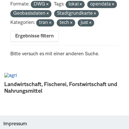
Formate:
DWG
Tags:
lokal
opendata
Geobasisdaten
Stadtgrundkarte
Kategorien:
tran
tech
just
Ergebnisse filtern
Bitte versuch es mit einer anderen Suche.
Landwirtschaft, Fischerei, Forstwirtschaft und
Nahrungsmittel
Impressum