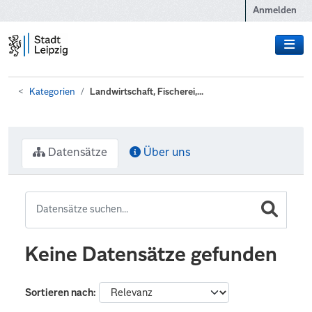
Zum Hauptinhalt wechseln
Anmelden
Kategorien
Landwirtschaft, Fischerei,...
Datensätze
Über uns
Keine Datensätze gefunden
Sortieren nach