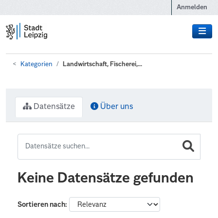
Zum Hauptinhalt wechseln
Anmelden
Kategorien
Landwirtschaft, Fischerei,...
Datensätze
Über uns
Keine Datensätze gefunden
Sortieren nach