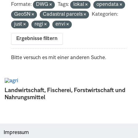
Formate:
DWG
Tags:
lokal
opendata
GeoSN
Cadastral parcels
Kategorien:
just
regi
envi
Ergebnisse filtern
Bitte versuch es mit einer anderen Suche.
Landwirtschaft, Fischerei, Forstwirtschaft und
Nahrungsmittel
Impressum