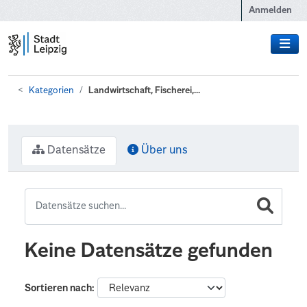
Zum Hauptinhalt wechseln
Anmelden
Kategorien
Landwirtschaft, Fischerei,...
Datensätze
Über uns
Keine Datensätze gefunden
Sortieren nach