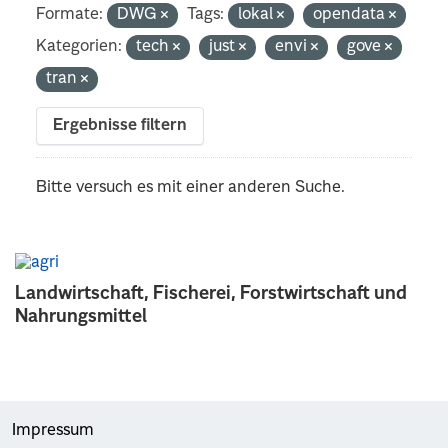
Formate:
DWG
Tags:
lokal
opendata
Kategorien:
tech
just
envi
gove
tran
Ergebnisse filtern
Bitte versuch es mit einer anderen Suche.
Landwirtschaft, Fischerei, Forstwirtschaft und
Nahrungsmittel
Impressum