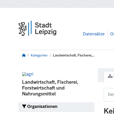
Zum Hauptinhalt wechseln
Datensätze
O
Kategorien
Landwirtschaft, Fischerei,...
Landwirtschaft, Fischerei,
Forstwirtschaft und
Nahrungsmittel
Organisationen
Ke