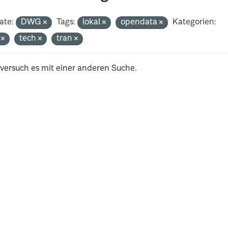
ate:
DWG
Tags:
lokal
opendata
Kategorien:
i
tech
tran
 versuch es mit einer anderen Suche.