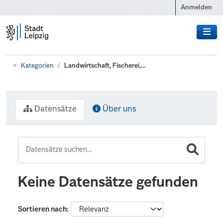
Zum Hauptinhalt wechseln
Anmelden
Kategorien
Landwirtschaft, Fischerei,...
Datensätze
Über uns
Keine Datensätze gefunden
Sortieren nach