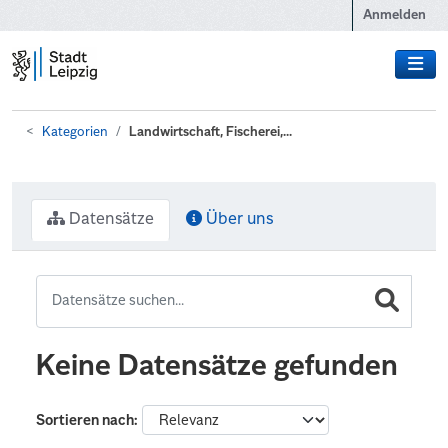
Zum Hauptinhalt wechseln
Anmelden
Kategorien
Landwirtschaft, Fischerei,...
Datensätze
Über uns
Keine Datensätze gefunden
Sortieren nach