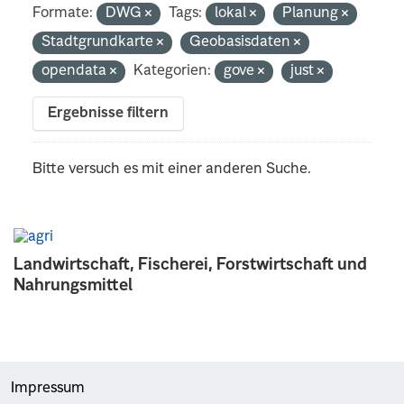
Formate:
DWG
Tags:
lokal
Planung
Stadtgrundkarte
Geobasisdaten
opendata
Kategorien:
gove
just
Ergebnisse filtern
Bitte versuch es mit einer anderen Suche.
Landwirtschaft, Fischerei, Forstwirtschaft und
Nahrungsmittel
Impressum