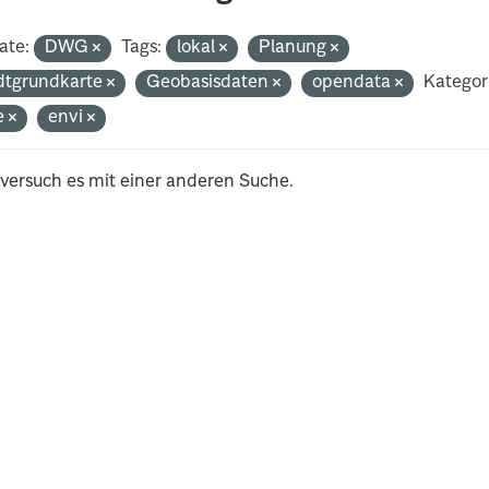
ate:
DWG
Tags:
lokal
Planung
dtgrundkarte
Geobasisdaten
opendata
Kategor
e
envi
 versuch es mit einer anderen Suche.