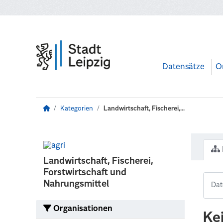
Zum Hauptinhalt wechseln
Datensätze
O
Kategorien
Landwirtschaft, Fischerei,...
Landwirtschaft, Fischerei,
Forstwirtschaft und
Nahrungsmittel
Organisationen
Ke