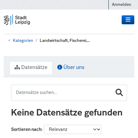
Zum Hauptinhalt wechseln
Anmelden
Kategorien
Landwirtschaft, Fischerei,...
Datensätze
Über uns
Keine Datensätze gefunden
Sortieren nach