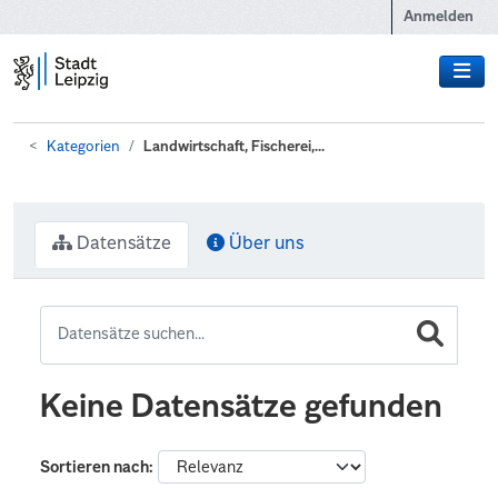
Zum Hauptinhalt wechseln
Anmelden
Kategorien
Landwirtschaft, Fischerei,...
Datensätze
Über uns
Keine Datensätze gefunden
Sortieren nach