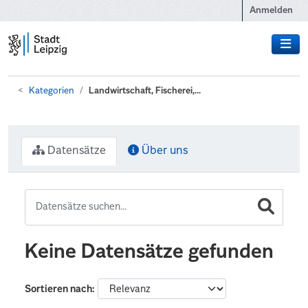
Zum Hauptinhalt wechseln
Anmelden
Kategorien
Landwirtschaft, Fischerei,...
Datensätze
Über uns
Keine Datensätze gefunden
Sortieren nach