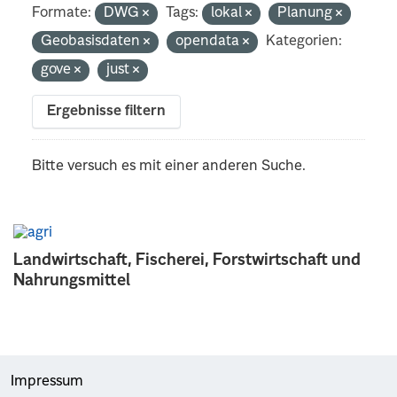
Formate:
DWG
Tags:
lokal
Planung
Geobasisdaten
opendata
Kategorien:
gove
just
Ergebnisse filtern
Bitte versuch es mit einer anderen Suche.
Landwirtschaft, Fischerei, Forstwirtschaft und
Nahrungsmittel
Impressum