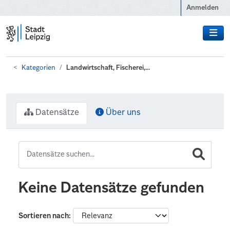
Zum Hauptinhalt wechseln
Anmelden
Kategorien
Landwirtschaft, Fischerei,...
Datensätze
Über uns
Keine Datensätze gefunden
Sortieren nach