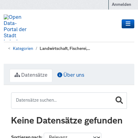
Zum Hauptinhalt wechseln
Anmelden
Kategorien
Landwirtschaft, Fischerei,...
Datensätze
Über uns
Keine Datensätze gefunden
Sortieren nach