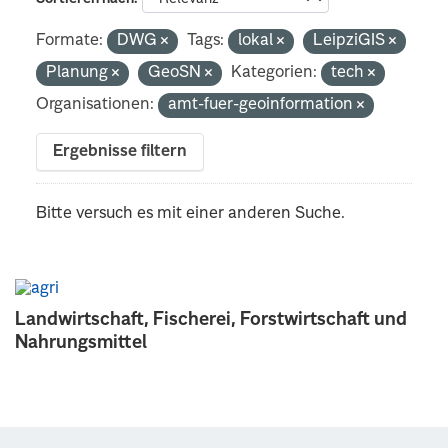
Formate:
DWG
Tags:
lokal
LeipziGIS
Planung
GeoSN
Kategorien:
tech
Organisationen:
amt-fuer-geoinformation
Ergebnisse filtern
Bitte versuch es mit einer anderen Suche.
Landwirtschaft, Fischerei, Forstwirtschaft und
Nahrungsmittel