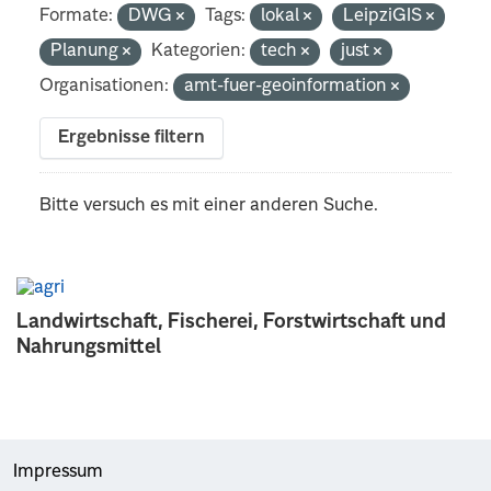
Formate:
DWG
Tags:
lokal
LeipziGIS
Planung
Kategorien:
tech
just
Organisationen:
amt-fuer-geoinformation
Ergebnisse filtern
Bitte versuch es mit einer anderen Suche.
Landwirtschaft, Fischerei, Forstwirtschaft und
Nahrungsmittel
Impressum