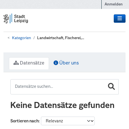
Zum Hauptinhalt wechseln
Anmelden
Kategorien
Landwirtschaft, Fischerei,...
Datensätze
Über uns
Keine Datensätze gefunden
Sortieren nach