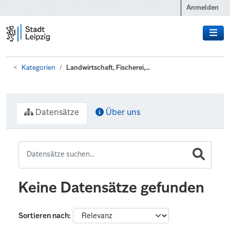
Zum Hauptinhalt wechseln
Anmelden
Kategorien
Landwirtschaft, Fischerei,...
Datensätze
Über uns
Keine Datensätze gefunden
Sortieren nach