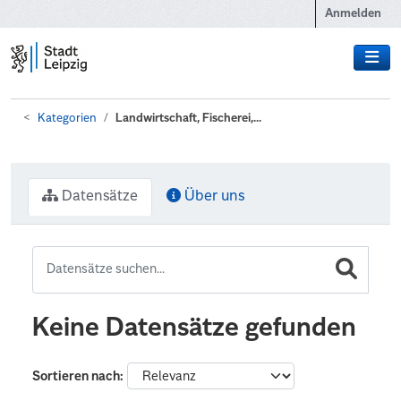
Zum Hauptinhalt wechseln
Anmelden
Kategorien
Landwirtschaft, Fischerei,...
Datensätze
Über uns
Keine Datensätze gefunden
Sortieren nach