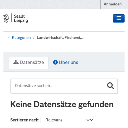
Zum Hauptinhalt wechseln
Anmelden
Kategorien
Landwirtschaft, Fischerei,...
Datensätze
Über uns
Keine Datensätze gefunden
Sortieren nach