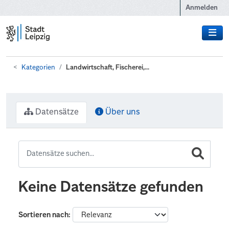
Zum Hauptinhalt wechseln
Anmelden
Kategorien
Landwirtschaft, Fischerei,...
Datensätze
Über uns
Keine Datensätze gefunden
Sortieren nach