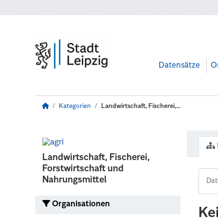
Zum Hauptinhalt wechseln
Datensätze
O
Kategorien
Landwirtschaft, Fischerei,...
Landwirtschaft, Fischerei,
Forstwirtschaft und
Nahrungsmittel
Organisationen
Ke