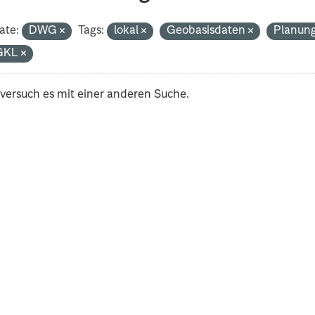
ate:
DWG
Tags:
lokal
Geobasisdaten
Planun
GKL
 versuch es mit einer anderen Suche.