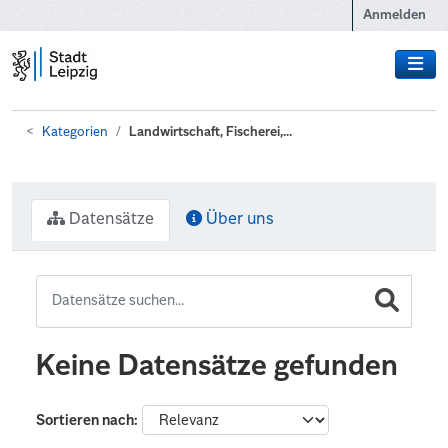
Zum Hauptinhalt wechseln
Anmelden
Kategorien
Landwirtschaft, Fischerei,...
Datensätze
Über uns
Keine Datensätze gefunden
Sortieren nach