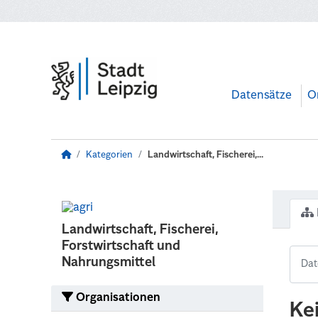
Zum Hauptinhalt wechseln
Datensätze
O
Kategorien
Landwirtschaft, Fischerei,...
Landwirtschaft, Fischerei,
Forstwirtschaft und
Nahrungsmittel
Organisationen
Ke