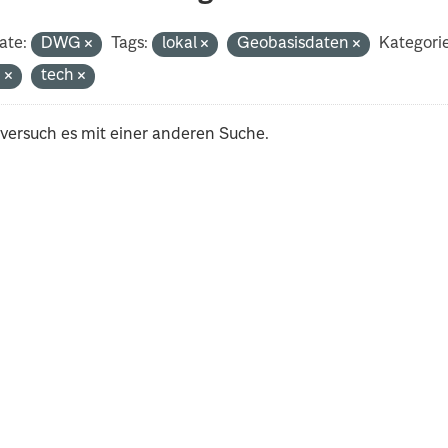
ate:
DWG
Tags:
lokal
Geobasisdaten
Kategori
n
tech
 versuch es mit einer anderen Suche.