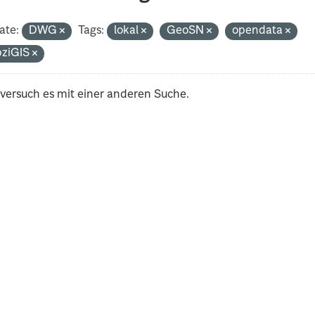
ate:
DWG
Tags:
lokal
GeoSN
opendata
pziGIS
 versuch es mit einer anderen Suche.