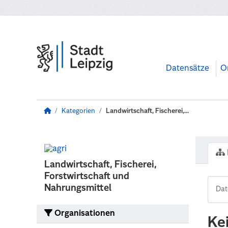
Zum Hauptinhalt wechseln
Datensätze
O
Kategorien
Landwirtschaft, Fischerei,...
Landwirtschaft, Fischerei,
Forstwirtschaft und
Nahrungsmittel
Organisationen
Ke