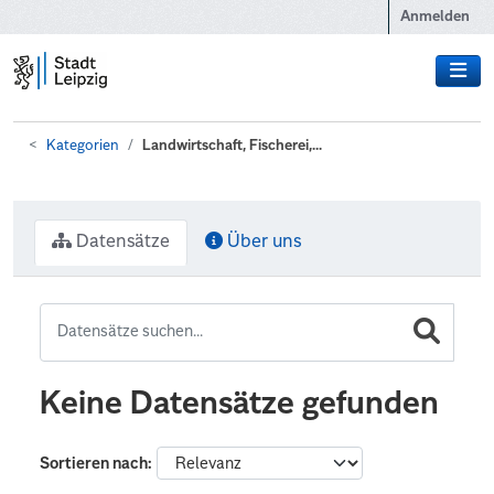
Zum Hauptinhalt wechseln
Anmelden
Kategorien
Landwirtschaft, Fischerei,...
Datensätze
Über uns
Keine Datensätze gefunden
Sortieren nach