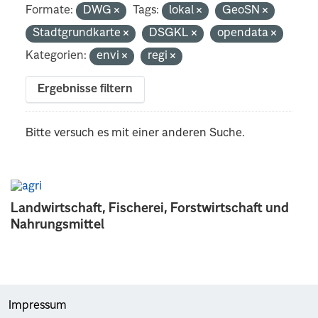
Formate:
DWG
Tags:
lokal
GeoSN
Stadtgrundkarte
DSGKL
opendata
Kategorien:
envi
regi
Ergebnisse filtern
Bitte versuch es mit einer anderen Suche.
Landwirtschaft, Fischerei, Forstwirtschaft und
Nahrungsmittel
Impressum