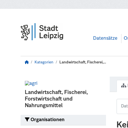
Zum Hauptinhalt wechseln
Datensätze
O
Kategorien
Landwirtschaft, Fischerei,...
Landwirtschaft, Fischerei,
Forstwirtschaft und
Nahrungsmittel
Organisationen
Ke