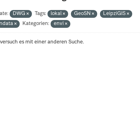
ate:
DWG
Tags:
lokal
GeoSN
LeipziGIS
ndata
Kategorien:
envi
 versuch es mit einer anderen Suche.