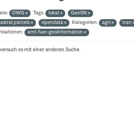
ate:
DWG
Tags:
lokal
GeoSN
astral parcels
opendata
Kategorien:
agri
tran
isationen:
amt-fuer-geoinformation
 versuch es mit einer anderen Suche.