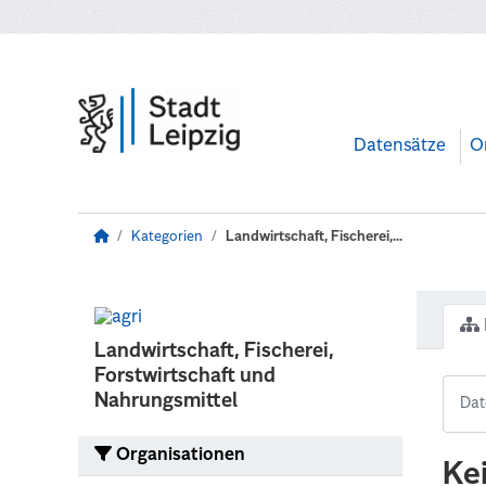
Zum Hauptinhalt wechseln
Datensätze
O
Kategorien
Landwirtschaft, Fischerei,...
Landwirtschaft, Fischerei,
Forstwirtschaft und
Nahrungsmittel
Organisationen
Ke