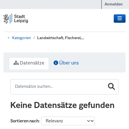
Zum Hauptinhalt wechseln
Anmelden
Kategorien
Landwirtschaft, Fischerei,...
Datensätze
Über uns
Keine Datensätze gefunden
Sortieren nach