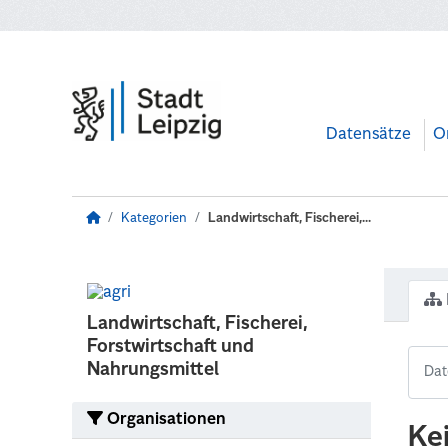
Zum Hauptinhalt wechseln
Datensätze
O
Kategorien
Landwirtschaft, Fischerei,...
Landwirtschaft, Fischerei,
Forstwirtschaft und
Nahrungsmittel
Organisationen
Ke