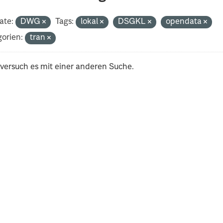
ate:
DWG
Tags:
lokal
DSGKL
opendata
orien:
tran
 versuch es mit einer anderen Suche.