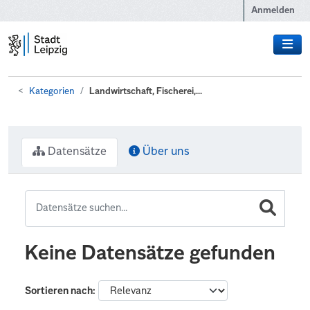
Zum Hauptinhalt wechseln
Anmelden
Kategorien
Landwirtschaft, Fischerei,...
Datensätze
Über uns
Keine Datensätze gefunden
Sortieren nach